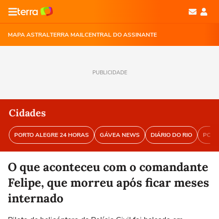
MAPA ASTRAL
TERRA MAIL
CENTRAL DO ASSINANTE
PUBLICIDADE
Cidades
PORTO ALEGRE 24 HORAS
GÁVEA NEWS
DIÁRIO DO RIO
PORT
O que aconteceu com o comandante
Felipe, que morreu após ficar meses
internado