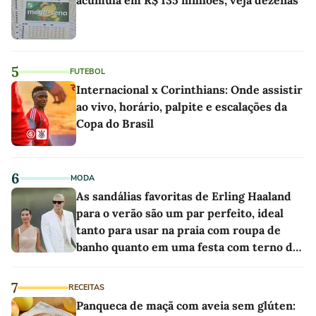
acumula em R$ 135 milhões; veja dezenas
5
FUTEBOL
Internacional x Corinthians: Onde assistir
ao vivo, horário, palpite e escalações da
Copa do Brasil
6
MODA
As sandálias favoritas de Erling Haaland
para o verão são um par perfeito, ideal
tanto para usar na praia com roupa de
banho quanto em uma festa com terno de
linho
7
RECEITAS
Panqueca de maçã com aveia sem glúten: