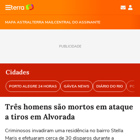
MAPA ASTRAL
TERRA MAIL
CENTRAL DO ASSINANTE
PUBLICIDADE
Cidades
PORTO ALEGRE 24 HORAS
GÁVEA NEWS
DIÁRIO DO RIO
PORT
Três homens são mortos em ataque
a tiros em Alvorada
Criminosos invadiram uma residência no bairro Stella
Maris e efetuaram cerca de 30 disparos durante a