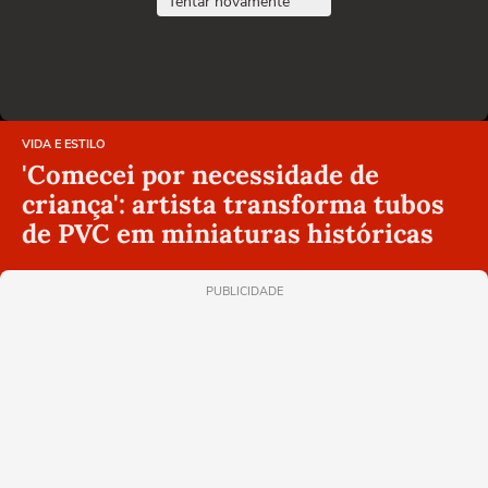
Tentar novamente
VIDA E ESTILO
'Comecei por necessidade de
criança': artista transforma tubos
de PVC em miniaturas históricas
PUBLICIDADE