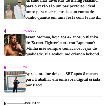
As sandálias favoritas de Erling Haaland
para o verão são um par perfeito, ideal
tanto para usar na praia com roupa de
banho quanto em uma festa com terno de
linho
4
FAMOSOS
Jason Momoa, hoje aos 47 anos, o Blanka
de 'Street Fighter' e eterno 'Aquaman':
'Minha mãe sempre tomava cervejas de
qualidade. Ela acabou me criando bebendo
as melhores'
5
TV
Apresentador deixa o SBT após 8 meses
para trabalhar em emissora digital criada
por Bacci
6
MOBILIDADE