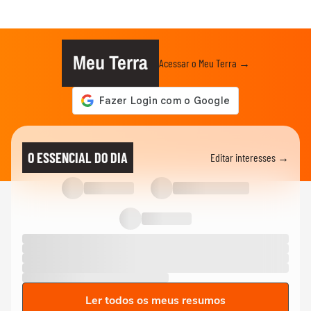
Meu Terra
Acessar o Meu Terra →
O ESSENCIAL DO DIA
Editar interesses →
Ler todos os meus resumos