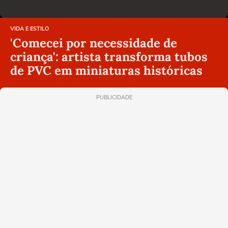
VIDA E ESTILO
'Comecei por necessidade de
criança': artista transforma tubos
de PVC em miniaturas históricas
PUBLICIDADE