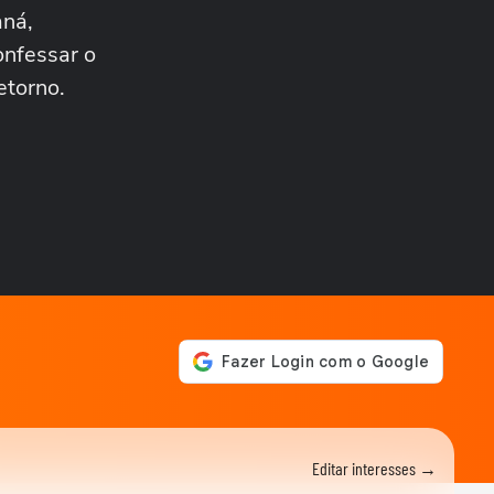
Tati Dias no...
aná,
MEU SONORA
Diego Martins revela que
onfessar o
gastou pequena fortuna em
etorno.
novo clipe: ‘É...
NÓS
Capitã da PM conta que
marido gari recolhia livros
do lixo para...
NÓS
'Entrei em choque', diz
jovem que teve foto íntima
copiada por...
NÓS
Eu não dou conta, eu faço
escolhas em todos os
momentos’, diz...
NÓS
Bella Longuinho detalha
agressão de ex: ‘Ele veio, me
enforcou e...
NÓS
Editar interesses →
Nós somos as provedoras