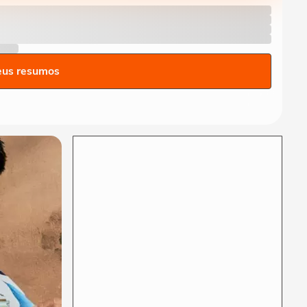
do Brasil hoje’: Ana Paula
Padrão avalia...
NÓS
Natália Calixto fala sobre
papel das marcas na
eus resumos
redução da pressão...
NÓS
Gabriela Augusto aponta
caminhos para transformar
desafios em inclusão
NÓS
VP da Oracle explica papel
humano na inteligência
artificial