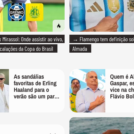
Mirassol: Onde assistir ao vivo,
→ Flamengo tem definição so
scalações da Copa do Brasil
Almada
As sandálias
Quem é Al
favoritas de Erling
Gaspar, e
Haaland para o
vice na c
verão são um par
Flávio Bo
perfeito, ideal tanto
para pres
para usar na praia
com roupa de
banho quanto em
uma festa com