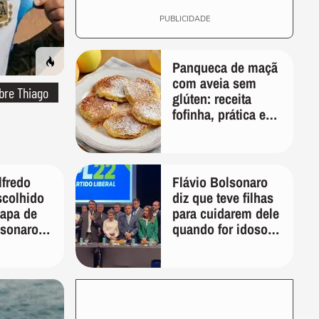
PUBLICIDADE
Panqueca de maçã
com aveia sem
bre Thiago
glúten: receita
fofinha, prática e
nutritiva para o
café da manhã
fredo
Flávio Bolsonaro
scolhido
diz que teve filhas
hapa de
para cuidarem dele
lsonaro
quando for idoso:
idente
'Vão ver quem vai
tomar conta de
mim'