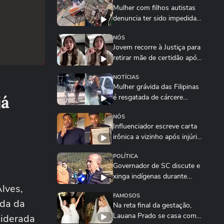
Mulher com filhos autistas
denuncia ter sido impedida
de deixar...
NÓS
Jovem recorre à Justiça para
retirar mãe de certidão após
relatar...
NOTÍCIAS
Mulher grávida das Filipinas
já
é resgatada de cárcere
privado pela...
NÓS
Influenciador escreve carta
irônica a vizinho após injúria
racial...
POLÍTICA
Governador de SC discute e
xinga indígenas durante
lves,
protesto
FAMOSOS
ada da
Na reta final da gestação,
Lauana Prado se casa com
siderada