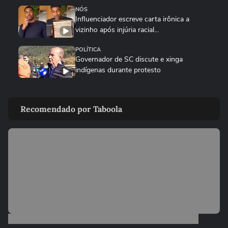
NÓS
Influenciador escreve carta irônica a
vizinho após injúria racial...
POLÍTICA
Governador de SC discute e xinga
indígenas durante protesto
FAMOSOS
Na reta final da gestação, Lauana Prado
Recomendado por Taboola
se casa com Tati Dias no...
MEU SONORA
Diego Martins revela que gastou pequena
fortuna em novo clipe: ‘É...
NÓS
Capitã da PM conta que marido gari
recolhia livros do lixo para...
NÓS
'Entrei em choque', diz jovem que teve