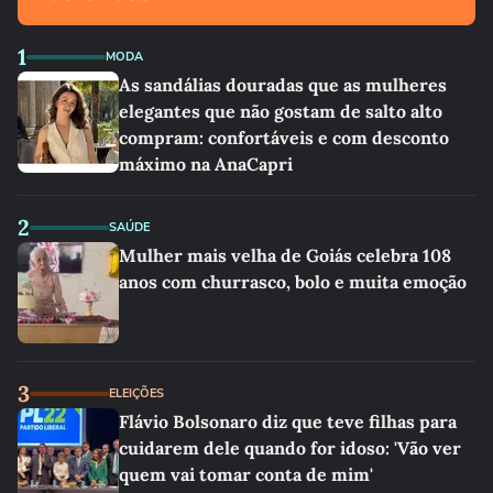
1
MODA
As sandálias douradas que as mulheres
elegantes que não gostam de salto alto
compram: confortáveis e com desconto
máximo na AnaCapri
2
SAÚDE
Mulher mais velha de Goiás celebra 108
anos com churrasco, bolo e muita emoção
3
ELEIÇÕES
Flávio Bolsonaro diz que teve filhas para
cuidarem dele quando for idoso: 'Vão ver
quem vai tomar conta de mim'