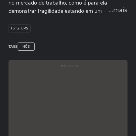
no mercado de trabalho, como é para ela
...mais
demonstrar fragilidade estando em um lugar de
liderança e como as marcas, através do
marketing, podem mitigar a pressão estética.
Fonte: CMS
TAGS
NÓS
PUBLICIDADE