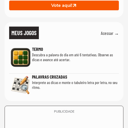
Vote aqui!
MEUS JOGOS
Acessar →
TERMO
Descubra a palavra do dia em até 6 tentativas. Observe as
dicas e avance até acertar.
PALAVRAS CRUZADAS
Interprete as dicas e monte o tabuleiro letra por letra, no seu
ritmo.
PUBLICIDADE