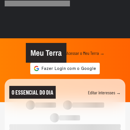
foto íntima copiada por...
NÓS
Eu não dou conta, eu faço escolhas em
todos os momentos’, diz...
NÓS
Bella Longuinho detalha agressão de ex:
‘Ele veio, me enforcou e...
Meu Terra
Acessar o Meu Terra →
NÓS
Nós somos as provedoras do Brasil hoje’:
Ana Paula Padrão avalia...
NÓS
Natália Calixto fala sobre papel das
O ESSENCIAL DO DIA
Editar interesses →
marcas na redução da pressão...
NÓS
Gabriela Augusto aponta caminhos para
transformar desafios em inclusão