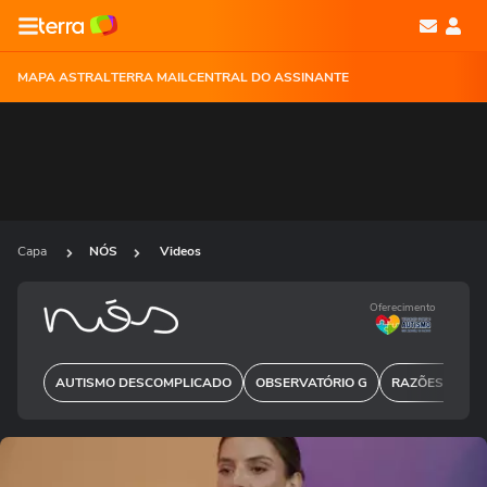
MAPA ASTRAL
TERRA MAIL
CENTRAL DO ASSINANTE
Capa
NÓS
Videos
Oferecimento
AUTISMO DESCOMPLICADO
OBSERVATÓRIO G
RAZÕES PARA 
Ops!