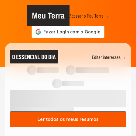
Meu Terra
Acessar o Meu Terra →
O ESSENCIAL DO DIA
Editar interesses →
Ler todos os meus resumos