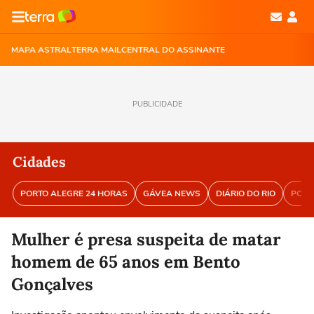
MAPA ASTRAL
TERRA MAIL
CENTRAL DO ASSINANTE
PUBLICIDADE
Cidades
PORTO ALEGRE 24 HORAS
GÁVEA NEWS
DIÁRIO DO RIO
PORT
Mulher é presa suspeita de matar
homem de 65 anos em Bento
Gonçalves