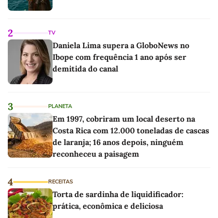
2
TV
Daniela Lima supera a GloboNews no
Ibope com frequência 1 ano após ser
demitida do canal
3
PLANETA
Em 1997, cobriram um local deserto na
Costa Rica com 12.000 toneladas de cascas
de laranja; 16 anos depois, ninguém
reconheceu a paisagem
4
RECEITAS
Torta de sardinha de liquidificador:
prática, econômica e deliciosa