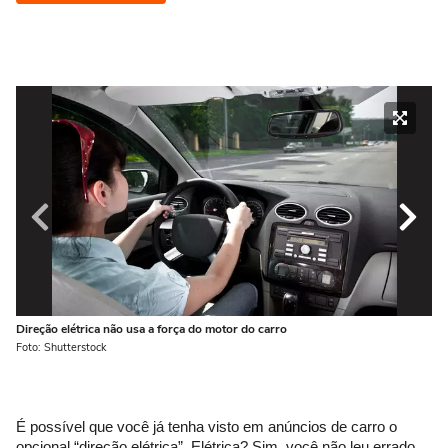
Direção elétrica não usa a força do motor do carro
As
lev
Foto: Shutterstock
Fot
É possível que você já tenha visto em anúncios de carro o
opcional “direção elétrica”. Elétrica? Sim, você não leu errado.