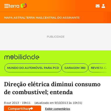
MAPA ASTRAL
TERRA MAIL
CENTRAL DO ASSINANTE
PUBLICIDADE
MUNDO DO AUTOMÓVEL PARA PCD
GARAGEM 360
REVISTA CAR
Direção elétrica diminui consumo
de combustível; entenda
8 out
2013
- 19h11
(atualizado em 9/10/2013 às 10h31)
Compartilhar
Exibir comentários