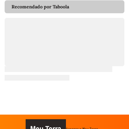
Recomendado por Taboola
Meu Terra
Acessar o Meu Terra →