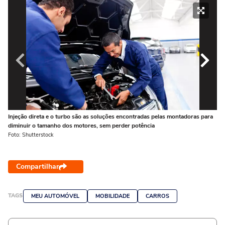
Injeção direta e o turbo são as soluções encontradas pelas montadoras para
A 
diminuir o tamanho dos motores, sem perder potência
se
Foto: Shutterstock
Fot
Compartilhar
TAGS
MEU AUTOMÓVEL
MOBILIDADE
CARROS