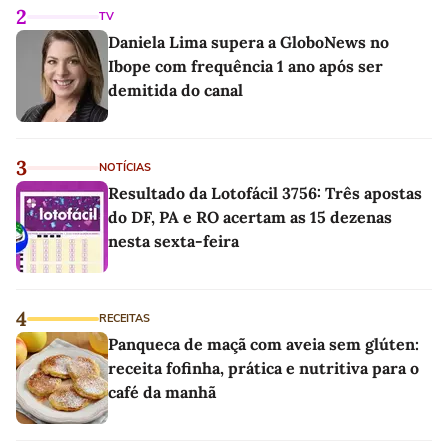
2
TV
Daniela Lima supera a GloboNews no
Ibope com frequência 1 ano após ser
demitida do canal
3
NOTÍCIAS
Resultado da Lotofácil 3756: Três apostas
do DF, PA e RO acertam as 15 dezenas
nesta sexta-feira
4
RECEITAS
Panqueca de maçã com aveia sem glúten:
receita fofinha, prática e nutritiva para o
café da manhã