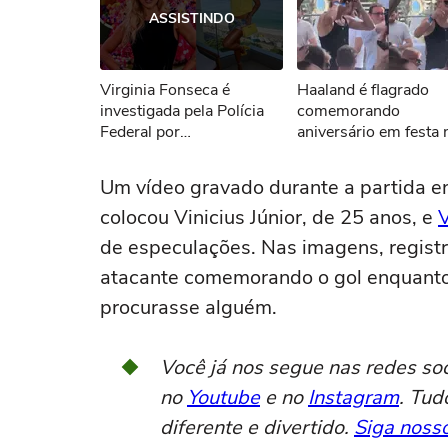
ASSISTINDO
Não foi pos
Virginia Fonseca é
Haaland é flagrado
Tent
investigada pela Polícia
comemorando
Federal por
aniversário em festa 
movimentações suspeitas
Itália
em empresas, diz revista
Um vídeo gravado durante a partida en
colocou Vinicius Júnior, de 25 anos, e
V
de especulações. Nas imagens, registr
atacante comemorando o gol enquanto
procurasse alguém.
Você já nos segue nas redes so
no
Youtube
e no
Instagram
. Tud
diferente e divertido.
Siga nosso