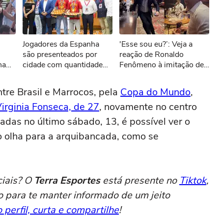
sível reproduzir o vídeo
Jogadores da Espanha
'Esse sou eu?’: Veja a
ar novamente
são presenteados por
reação de Ronaldo
na
cidade com quantidade
Fenômeno à imitação de
de tomates equivalente ao
Vieri
próprio peso
tre Brasil e Marrocos, pela
Copa do Mundo
,
irginia Fonseca, de 27
, novamente no centro
adas no último sábado, 13, é possível ver o
 olha para a arquibancada, como se
ciais? O
Terra Esportes
está presente no
Tiktok
,
o para te manter informado de um jeito
 perfil, curta e compartilhe
!