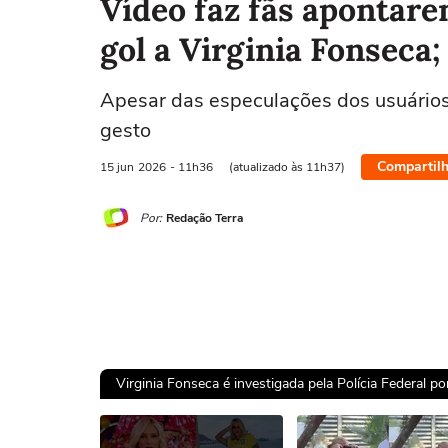
Vídeo faz fãs apontarem
gol a Virginia Fonseca
Apesar das especulações dos usuários
gesto
Compartilh
15 jun
2026
- 11h36
(atualizado às 11h37)
Por:
Redação Terra
Virginia Fonseca é investigada pela Polícia Federal 
Ops!