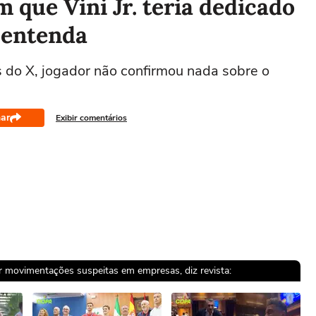
 que Vini Jr. teria dedicado
; entenda
 do X, jogador não confirmou nada sobre o
ar
Exibir comentários
por movimentações suspeitas em empresas, diz revista: