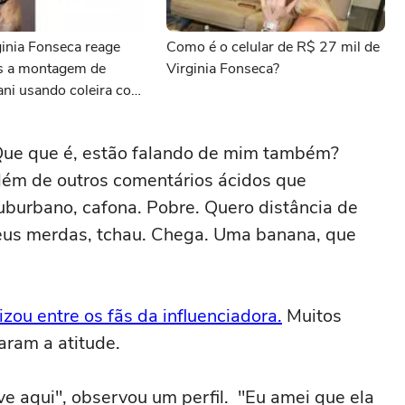
inia Fonseca reage
Como é o celular de R$ 27 mil de
s a montagem de
Virginia Fonseca?
ani usando coleira com
fluenciadora
"Que que é, estão falando de mim também?
 além de outros comentários ácidos que
burbano, cafona. Pobre. Quero distância de
eus merdas, tchau. Chega. Uma banana, que
izou entre os fãs da influenciadora.
Muitos
aram a atitude.
ive aqui", observou um perfil. "Eu amei que ela