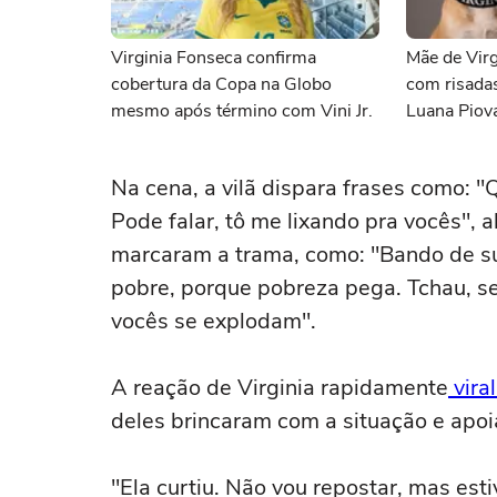
Virginia Fonseca confirma
Mãe de Virg
cobertura da Copa na Globo
com risada
mesmo após término com Vini Jr.
Luana Piov
nome da in
Na cena, a vilã dispara frases como: 
Pode falar, tô me lixando pra vocês",
marcaram a trama, como: "Bando de su
pobre, porque pobreza pega. Tchau, s
vocês se explodam".
A reação de Virginia rapidamente
viral
deles brincaram com a situação e apoi
"Ela curtiu. Não vou repostar, mas est