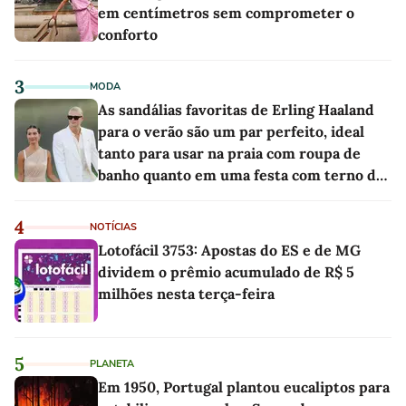
em centímetros sem comprometer o
conforto
3
MODA
As sandálias favoritas de Erling Haaland
para o verão são um par perfeito, ideal
tanto para usar na praia com roupa de
banho quanto em uma festa com terno de
linho
4
NOTÍCIAS
Lotofácil 3753: Apostas do ES e de MG
dividem o prêmio acumulado de R$ 5
milhões nesta terça-feira
5
PLANETA
Em 1950, Portugal plantou eucaliptos para