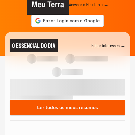
Meu Terra
Acessar o Meu Terra →
O ESSENCIAL DO DIA
Editar interesses →
Ler todos os meus resumos