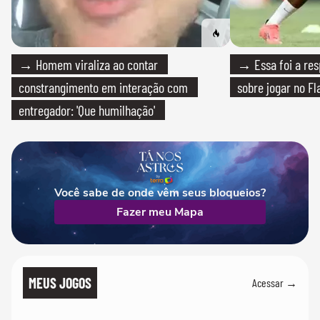
→ Homem viraliza ao contar
→ Essa foi a res
constrangimento em interação com
sobre jogar no F
entregador: 'Que humilhação'
Você sabe de onde vêm seus bloqueios?
Fazer meu Mapa
MEUS JOGOS
Acessar →