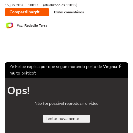
15 jun
2026
- 10h27
(atualizado às 11h22)
Compartilhar
Exibir comentários
Por:
Redação Terra
Zé Felipe explica por que segue morando perto de Virginia: É
muito prático':
Ops!
Não foi possível reproduzir o vídeo
Tentar novamente