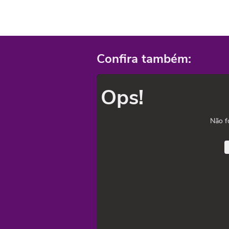
Confira também:
Ops!
Não f