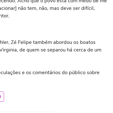
tecendo. Acho que o povo está com medo de me
melhores'
lacionar] não tem, não, mas deve ser difícil,
ntor.
thler, Zé Felipe também abordou os boatos
Virginia, de quem se separou há cerca de um
eculações e os comentários do público sobre