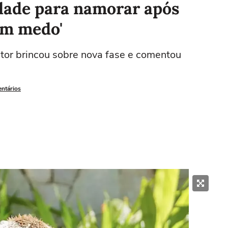
uldade para namorar após
om medo'
tor brincou sobre nova fase e comentou
entários