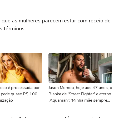
u que as mulheres parecem estar com receio de
s términos.
cco é processada por
Jason Momoa, hoje aos 47 anos, o
e pede quase R$ 100
Blanka de 'Street Fighter' e eterno
nização
'Aquaman': 'Minha mãe sempre
tomava cervejas de qualidade. Ela
acabou me criando bebendo as