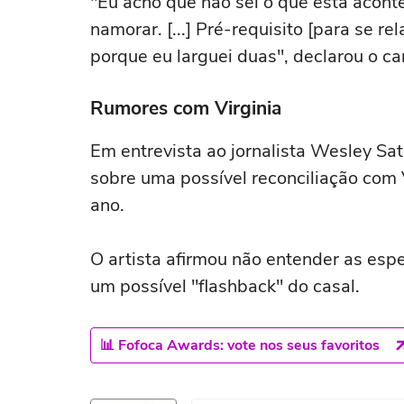
"Eu acho que não sei o que está acon
namorar. [...] Pré-requisito [para se re
porque eu larguei duas", declarou o ca
Rumores com Virginia
Em entrevista ao jornalista Wesley Sa
sobre uma possível reconciliação com 
ano.
O artista afirmou não entender as esp
um possível "flashback" do casal.
📊 Fofoca Awards: vote nos seus favoritos