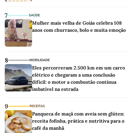
7
SAÚDE
Mulher mais velha de Goiás celebra 108
anos com churrasco, bolo e muita emoção
8
MOBILIDADE
Eles percorreram 2.500 km em um carro
elétrico e chegaram a uma conclusão
difícil: o motor a combustão continua
imbatível na estrada
9
RECEITAS
Panqueca de maçã com aveia sem glúten:
receita fofinha, prática e nutritiva para o
café da manhã