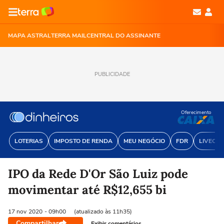
MAPA ASTRAL
TERRA MAIL
CENTRAL DO ASSINANTE
PUBLICIDADE
Oferecimento
LOTERIAS
IMPOSTO DE RENDA
MEU NEGÓCIO
FDR
LIVECOI
IPO da Rede D'Or São Luiz pode
movimentar até R$12,655 bi
17 nov
2020
- 09h00
(atualizado às 11h35)
Compartilhar
Exibir comentários