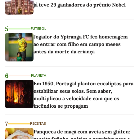
já teve 29 ganhadores do prêmio Nobel
5
FUTEBOL
Jogador do Ypiranga FC fez homenagem
ao entrar com filho em campo meses
antes da morte da criança
6
PLANETA
Em 1950, Portugal plantou eucaliptos para
estabilizar seus solos. Sem saber,
multiplicou a velocidade com que os
incêndios se propagam
7
RECEITAS
Panqueca de maçã com aveia sem glúten:
receita fofinha, prática e nutritiva para o