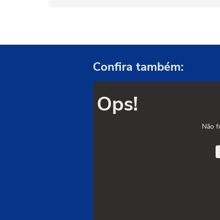
Confira também:
Ops!
Não f