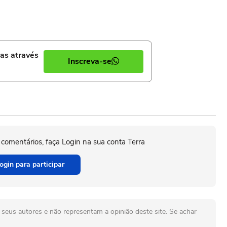
ias através
Inscreva-se
 comentários, faça Login na sua conta Terra
ogin para participar
seus autores e não representam a opinião deste site. Se achar