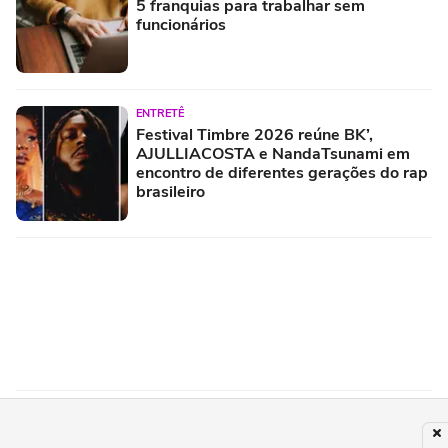
5 franquias para trabalhar sem
funcionários
ENTRETÊ
Festival Timbre 2026 reúne BK’,
AJULLIACOSTA e NandaTsunami em
encontro de diferentes gerações do rap
brasileiro
ECONOMIA
Dia de Copom: Selic deve cair para 14%