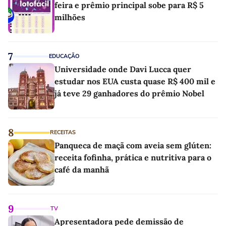
feira e prêmio principal sobe para R$ 5
milhões
7
EDUCAÇÃO
Universidade onde Davi Lucca quer
estudar nos EUA custa quase R$ 400 mil e
já teve 29 ganhadores do prêmio Nobel
8
RECEITAS
Panqueca de maçã com aveia sem glúten:
receita fofinha, prática e nutritiva para o
café da manhã
9
TV
Apresentadora pede demissão de