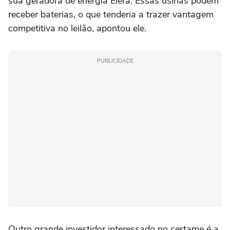
sua geradora de energia Elera. Essas usinas podem
receber baterias, o que ‌tenderia a trazer vantagem
competitiva no leilão, apontou ele.
PUBLICIDADE
Outro grande investidor interessado no certame é a