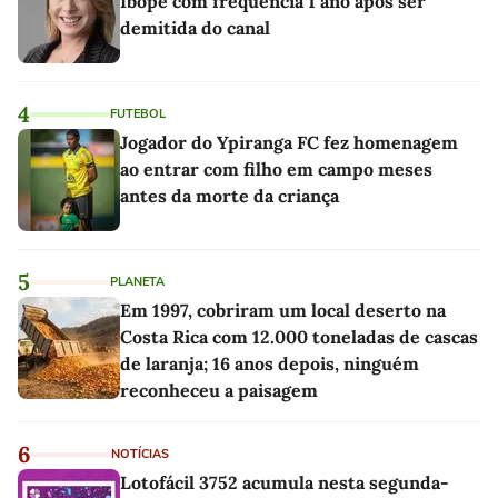
Ibope com frequência 1 ano após ser
demitida do canal
4
FUTEBOL
Jogador do Ypiranga FC fez homenagem
ao entrar com filho em campo meses
antes da morte da criança
5
PLANETA
Em 1997, cobriram um local deserto na
Costa Rica com 12.000 toneladas de cascas
de laranja; 16 anos depois, ninguém
reconheceu a paisagem
6
NOTÍCIAS
Lotofácil 3752 acumula nesta segunda-