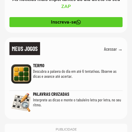
ZAP
Inscreva-se
MEUS JOGOS
Acessar →
TERMO
Descubra a palavra do dia em até 6 tentativas. Observe as
dicas e avance até acertar.
PALAVRAS CRUZADAS
Interprete as dicas e monte o tabuleiro letra por letra, no seu
ritmo.
PUBLICIDADE