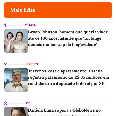
Mais lidas
1
CIÊNCIA
Bryan Johnson, homem que queria viver
até os 100 anos, admite que "foi longe
demais em busca pela longevidade"
2
POLÍTICA
Terrenos, casa e apartamento: Datena
registra patrimônio de R$ 35 milhões em
candidatura a deputado federal por SP
3
TV
Daniela Lima supera a GloboNews no