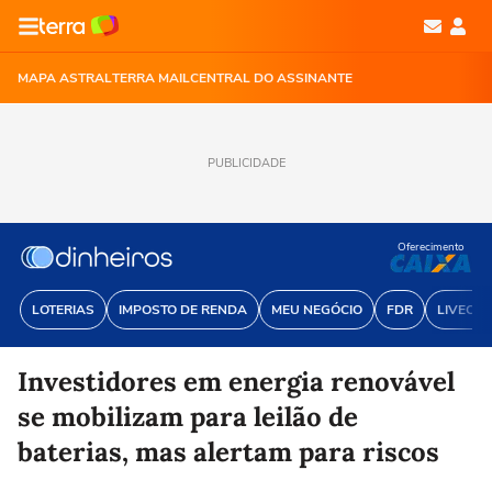
MAPA ASTRAL
TERRA MAIL
CENTRAL DO ASSINANTE
PUBLICIDADE
Oferecimento
LOTERIAS
IMPOSTO DE RENDA
MEU NEGÓCIO
FDR
LIVECOI
Investidores em energia renovável
se mobilizam para leilão de
baterias, mas alertam para riscos