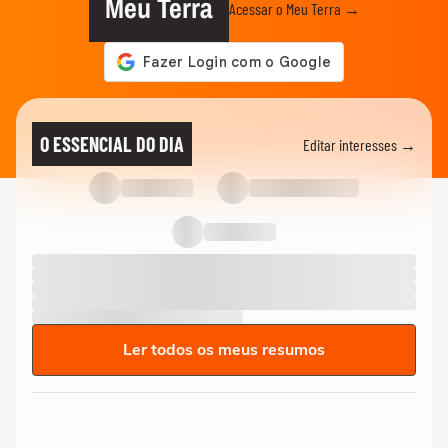
Meu Terra
Acessar o Meu Terra →
O ESSENCIAL DO DIA
Editar interesses →
Ler todos os meus resumos