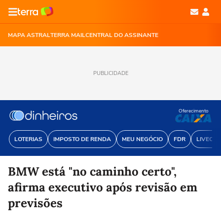
MAPA ASTRAL
TERRA MAIL
CENTRAL DO ASSINANTE
PUBLICIDADE
Oferecimento
LOTERIAS
IMPOSTO DE RENDA
MEU NEGÓCIO
FDR
LIVECOI
BMW está "no caminho certo",
afirma executivo após revisão em
previsões