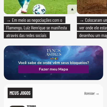
→ Em meio as negociações com o
→ Colocaram um
Flamengo, Luiz Henrique se manifesta
ver onde ele esta
através das redes sociais
desenhou um map
cientistas
Você sabe de onde vêm seus bloqueios?
Fazer meu Mapa
MEUS JOGOS
Acessar →
TERMO