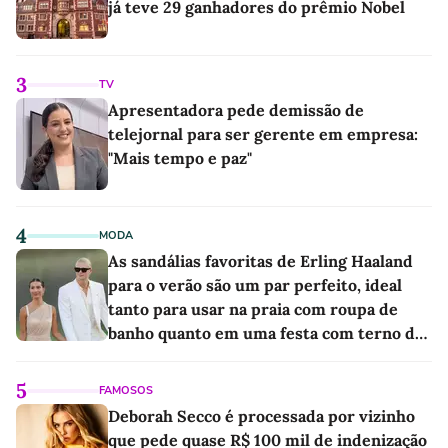
já teve 29 ganhadores do prêmio Nobel
3
TV
Apresentadora pede demissão de
telejornal para ser gerente em empresa:
"Mais tempo e paz"
4
MODA
As sandálias favoritas de Erling Haaland
para o verão são um par perfeito, ideal
tanto para usar na praia com roupa de
banho quanto em uma festa com terno de
linho
5
FAMOSOS
Deborah Secco é processada por vizinho
que pede quase R$ 100 mil de indenização