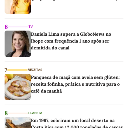
6
TV
Daniela Lima supera a GloboNews no
Ibope com frequência 1 ano após ser
demitida do canal
7
RECEITAS
Panqueca de maçã com aveia sem glúten:
receita fofinha, prática e nutritiva para o
café da manhã
8
PLANETA
Em 1997, cobriram um local deserto na
Costa Rica com 12.000 toneladas de cascas