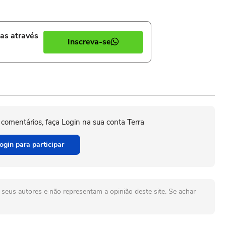
ias através
Inscreva-se
 comentários, faça Login na sua conta Terra
ogin para participar
seus autores e não representam a opinião deste site. Se achar