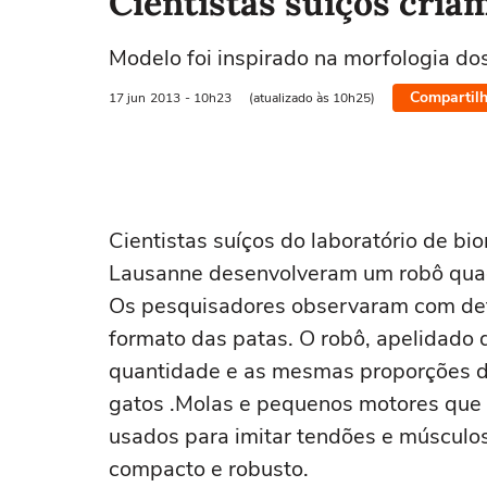
Cientistas suíços cria
Modelo foi inspirado na morfologia dos 
Compartilh
17 jun
2013
- 10h23
(atualizado às 10h25)
Cientistas suíços do laboratório de bi
Lausanne desenvolveram um robô quadr
Os pesquisadores observaram com deta
formato das patas. O robô, apelidado 
quantidade e as mesmas proporções d
gatos .Molas e pequenos motores que
usados para imitar tendões e músculos
compacto e robusto.