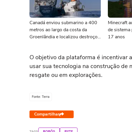
Canadá enviou submarino a 400
Minecraft a
metros ao largo da costa da
de sistema 
Groenlândia e localizou destroços
17 anos
do lendário navio de Shackleton
O objetivo da plataforma é incentivar
usar sua tecnologia na construção de
resgate ou em explorações.
Fonte: Terra
Compartilhar
TAGS
ROBÔS
BYTE