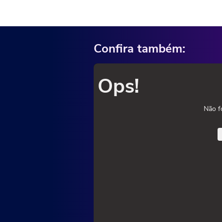
Confira também:
Ops!
Não f