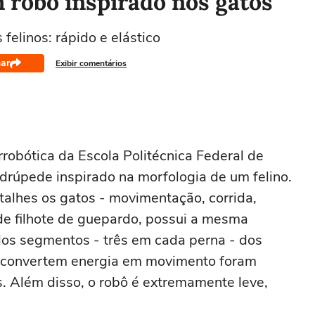
m robô inspirado nos gatos
felinos: rápido e elástico
ar
Exibir comentários
orrobótica da Escola Politécnica Federal de
úpede inspirado na morfologia de um felino.
lhes os gatos - movimentação, corrida,
de filhote de guepardo, possui a mesma
os segmentos - três em cada perna - dos
 convertem energia em movimento foram
. Além disso, o robô é extremamente leve,