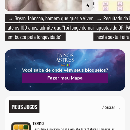
→ Bryan Johnson, homem que queria viver
→ Resultado da L
até os 100 anos, admite que "foi longe demais
apostas do DF, P
em busca pela longevidade"
nesta sexta-feira
Você sabe de onde vêm seus bloqueios?
Fazer meu Mapa
MEUS JOGOS
Acessar →
TERMO
Descubra a palavra do dia em até 6 tentativas. Observe as