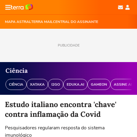
MAPA ASTRAL
TERRA MAIL
CENTRAL DO ASSINANTE
PUBLICIDADE
Ciência
CIÊNCIA
XATAKA
I2GO
EDUKA.AI
GAMEON
ASSINE ANT
Estudo italiano encontra 'chave'
contra inflamação da Covid
Pesquisadores regularam resposta do sistema
imunológico