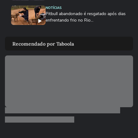
NOTÍCIAS
Pitbull abandonado é resgatado após dias
enfrentando frio no Rio...
COPA DO MUNDO DA FIFA 2026
Cadela fica presa entre paredes e é
Recomendado por Taboola
resgatada por bombeiros após...
MUNDO
Cadelinha presa sob escombros de
terremotos na Venezuela é...
MUNDO
Cachorrinho é resgatado com vida sob
escombros de prédio após...
CIDADES
Gatinho é resgatado de trilhos na Linha 1
do Metrô de SP
PETS
Cachorro acolhido por cantora na Paraíba