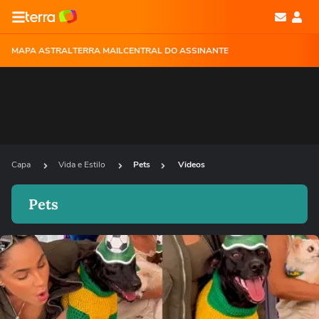
MAPA ASTRAL
TERRA MAIL
CENTRAL DO ASSINANTE
Capa
Vida e Estilo
Pets
Videos
Pets
Ops!
Não foi possível reproduzir o vídeo