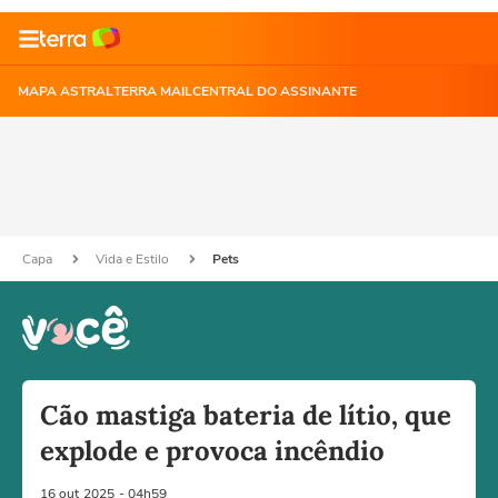
MAPA ASTRAL
TERRA MAIL
CENTRAL DO ASSINANTE
Capa
Vida e Estilo
Pets
Cão mastiga bateria de lítio, que
explode e provoca incêndio
16 out
2025
- 04h59