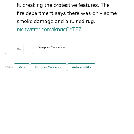
it, breaking the protective features. The
fire department says there was only some
smoke damage and a ruined rug.
pic.twitter.com/jkpgcCcTEZ
— KOLO8 (@KOLO8)
October 16, 2025
Simples Conteúdo
TAGS
Pets
Simples Conteudo
Vida e Estilo