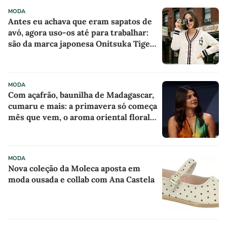
MODA
Antes eu achava que eram sapatos de
avó, agora uso-os até para trabalhar:
são da marca japonesa Onitsuka Tiger,
parecem sapatilhas de boneca na cor
'camisola do Frajola'
MODA
Com açafrão, baunilha de Madagascar,
cumaru e mais: a primavera só começa
mês que vem, o aroma oriental floral
destes 4 perfumes árabes me
conquistou na primeira borrifada
MODA
Nova coleção da Moleca aposta em
moda ousada e collab com Ana Castela