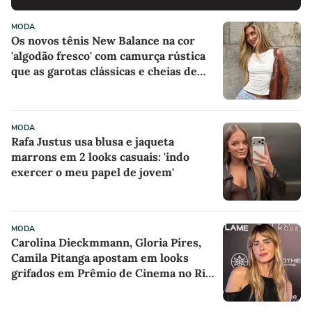
MODA
Os novos tênis New Balance na cor
'algodão fresco' com camurça rústica
que as garotas clássicas e cheias de
estilo estão usando em dias de sol no
Inverno
MODA
Rafa Justus usa blusa e jaqueta
marrons em 2 looks casuais: 'indo
exercer o meu papel de jovem'
MODA
Carolina Dieckmmann, Gloria Pires,
Camila Pitanga apostam em looks
grifados em Prêmio de Cinema no Rio
de Janeiro