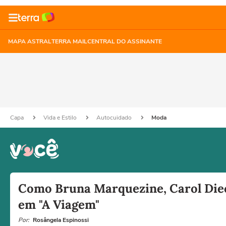
MAPA ASTRAL
TERRA MAIL
CENTRAL DO ASSINANTE
Capa
Vida e Estilo
Autocuidado
Moda
Como Bruna Marquezine, Carol Diec
em "A Viagem"
Por:
Rosângela Espinossi