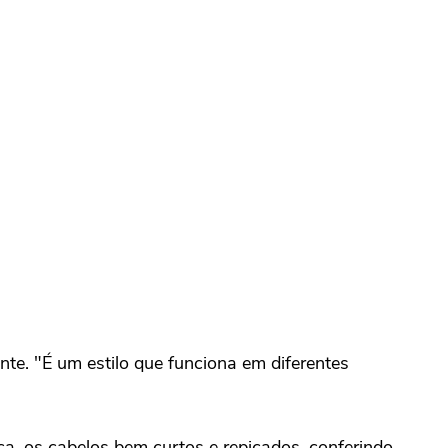
e. "É um estilo que funciona em diferentes
ca, os cabelos bem curtos e repicados, conferindo