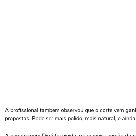
A profissional também observou que o corte vem ganh
propostas. Pode ser mais polido, mais natural, e aind
A personagem Diná foi vivida, na primeira versão da n