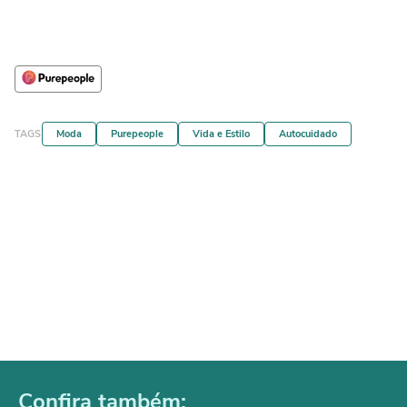
TAGS
Moda
Purepeople
Vida e Estilo
Autocuidado
Confira também: