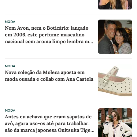
de Janeiro
MODA
Nem Avon, nem o Boticário: lançado
em 2006, este perfume masculino
nacional com aroma limpo lembra meu
pai e se tornou meu favorito para usar
antes de sair para o trabalho
MODA
Nova coleção da Moleca aposta em
moda ousada e collab com Ana Castela
MODA
Antes eu achava que eram sapatos de
avó, agora uso-os até para trabalhar:
são da marca japonesa Onitsuka Tiger,
parecem sapatilhas de boneca na cor