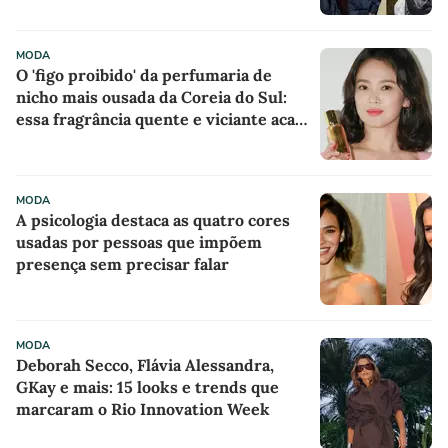
MODA
O 'figo proibido' da perfumaria de
nicho mais ousada da Coreia do Sul:
essa fragrância quente e viciante acaba
de chegar ao Brasil e já entrou na
minha lista de desejos para agosto
MODA
A psicologia destaca as quatro cores
usadas por pessoas que impõem
presença sem precisar falar
MODA
Deborah Secco, Flávia Alessandra,
GKay e mais: 15 looks e trends que
marcaram o Rio Innovation Week