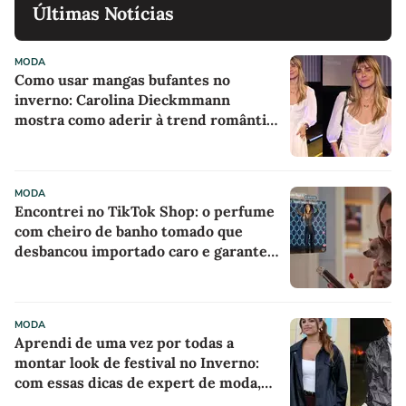
Últimas Notícias
MODA
Como usar mangas bufantes no
inverno: Carolina Dieckmmann
mostra como aderir à trend romântica
com vestido branco comfy em evento
no RJ
MODA
Encontrei no TikTok Shop: o perfume
com cheiro de banho tomado que
desbancou importado caro e garante
um rastro milionário gastando menos
de R$ 50
MODA
Aprendi de uma vez por todas a
montar look de festival no Inverno:
com essas dicas de expert de moda,
nunca mais passei frio ou desconforto