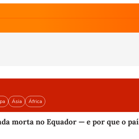
pa
Ásia
África
ada morta no Equador — e por que o paí