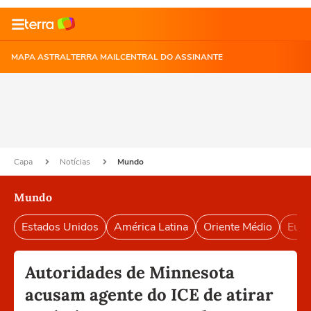
MAPA ASTRAL
TERRA MAIL
CENTRAL DO ASSINANTE
Capa
Notícias
Mundo
Mundo
Estados Unidos
América Latina
Oriente Médio
Euro
Autoridades de Minnesota
acusam agente do ICE de atirar