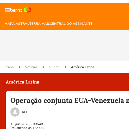
MAPA ASTRAL
TERRA MAIL
CENTRAL DO ASSINANTE
Capa
Notícias
Mundo
América Latina
América Latina
Operação conjunta EUA-Venezuela ma
RFI
13 jun
2026
- 08h40
(atualizado às 16h43)