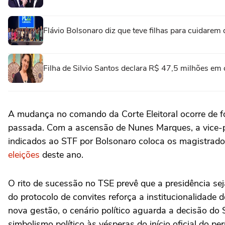
Flávio Bolsonaro diz que teve filhas para cuidarem
Filha de Silvio Santos declara R$ 47,5 milhões em
A mudança no comando da Corte Eleitoral ocorre de f
passada. Com a ascensão de Nunes Marques, a vice-pr
indicados ao STF por Bolsonaro coloca os magistrados 
eleições
deste ano.
O rito de sucessão no TSE prevê que a presidência s
do protocolo de convites reforça a institucionalidade 
nova gestão, o cenário político aguarda a decisão d
simbolismo político às vésperas do início oficial do perí