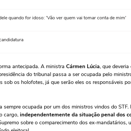
 dele quando for idoso: 'Vão ver quem vai tomar conta de mim'
 candidatura
orma antecipada. A ministra
Cármen Lúcia
, que deveria
esidência do tribunal passa a ser ocupada pelo minist
sob os holofotes, já que serão eles os responsáveis por
eja sempre ocupada por um dos ministros vindos do STF.
do cargo,
independentemente da situação penal dos c
o Supremo sobre o comparecimento dos ex-mandatários,
odo eleitoral.