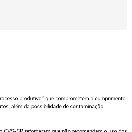
o processo produtivo" que comprometem o cumprimento
dutos, além da possibilidade de contaminação
e o CVS-SP reforçaram que não recomendam o uso dos