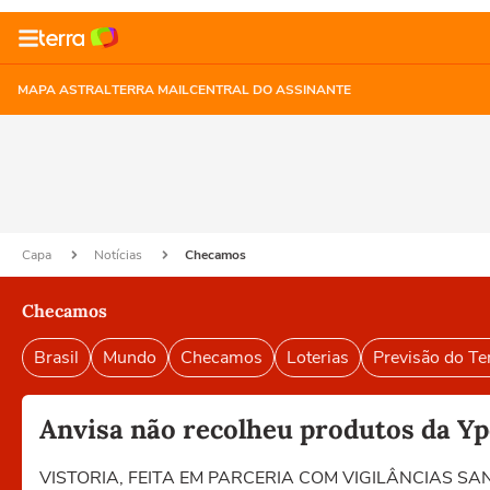
MAPA ASTRAL
TERRA MAIL
CENTRAL DO ASSINANTE
Capa
Notícias
Checamos
Checamos
Brasil
Mundo
Checamos
Loterias
Previsão do T
Anvisa não recolheu produtos da Ypê
VISTORIA, FEITA EM PARCERIA COM VIGILÂNCIAS 