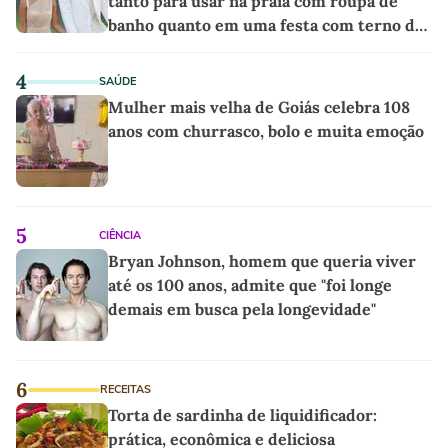
tanto para usar na praia com roupa de
banho quanto em uma festa com terno de
linho
4
SAÚDE
Mulher mais velha de Goiás celebra 108
anos com churrasco, bolo e muita emoção
5
CIÊNCIA
Bryan Johnson, homem que queria viver
até os 100 anos, admite que "foi longe
demais em busca pela longevidade"
6
RECEITAS
Torta de sardinha de liquidificador:
prática, econômica e deliciosa