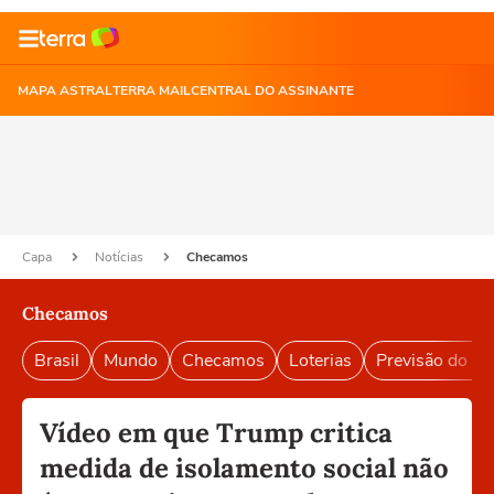
MAPA ASTRAL
TERRA MAIL
CENTRAL DO ASSINANTE
Capa
Notícias
Checamos
Checamos
Brasil
Mundo
Checamos
Loterias
Previsão do T
Vídeo em que Trump critica
medida de isolamento social não