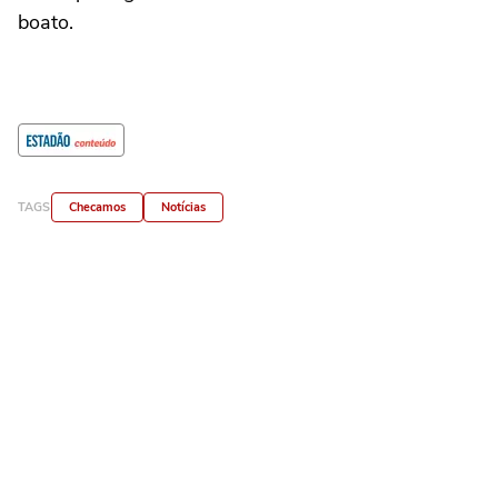
boato.
TAGS
Checamos
Notícias