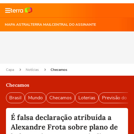
MAPA ASTRAL
TERRA MAIL
CENTRAL DO ASSINANTE
Capa
Notícias
Checamos
Checamos
Brasil
Mundo
Checamos
Loterias
Previsão do T
É falsa declaração atribuída a
Alexandre Frota sobre plano de