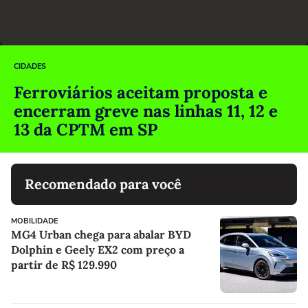
CIDADES
Ferroviários aceitam proposta e
encerram greve nas linhas 11, 12 e
13 da CPTM em SP
Recomendado para você
MOBILIDADE
MG4 Urban chega para abalar BYD
Dolphin e Geely EX2 com preço a
partir de R$ 129.990