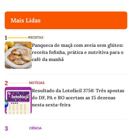
Mais Lidas
1
RECEITAS
Panqueca de maçã com aveia sem glúten:
receita fofinha, prática e nutritiva para o
café da manhã
2
NOTÍCIAS
Resultado da Lotofácil 3756: Três apostas
do DF, PA e RO acertam as 15 dezenas
nesta sexta-feira
3
CIÊNCIA