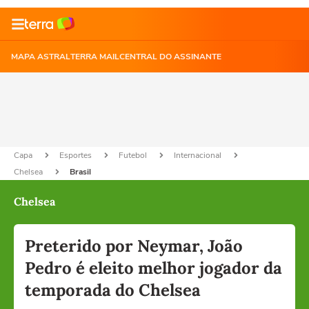
MAPA ASTRAL
TERRA MAIL
CENTRAL DO ASSINANTE
Capa
Esportes
Futebol
Internacional
Chelsea
Brasil
Chelsea
Preterido por Neymar, João
Pedro é eleito melhor jogador da
temporada do Chelsea