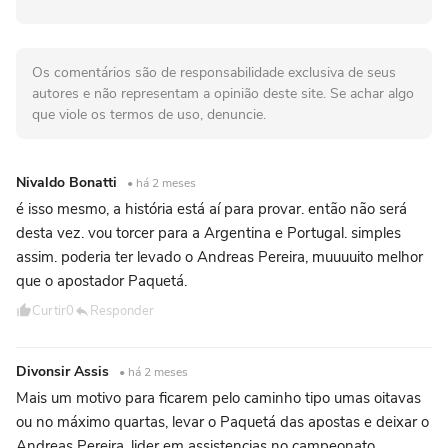
Os comentários são de responsabilidade exclusiva de seus
autores e não representam a opinião deste site. Se achar algo
que viole os termos de uso, denuncie.
Nivaldo Bonatti
• há 2 meses
é isso mesmo, a história está aí para provar. então não será
desta vez. vou torcer para a Argentina e Portugal. simples
assim. poderia ter levado o Andreas Pereira, muuuuito melhor
que o apostador Paquetá.
Curtir
0
Responder
Divonsir Assis
• há 2 meses
Mais um motivo para ficarem pelo caminho tipo umas oitavas
ou no máximo quartas, levar o Paquetá das apostas e deixar o
Andreas Pereira, lider em assistencias no campeonato