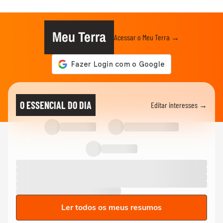
Meu Terra
Acessar o Meu Terra →
O ESSENCIAL DO DIA
Editar interesses →
Ler todos os meus resumos