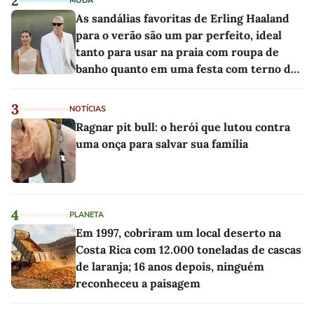
2
MODA
As sandálias favoritas de Erling Haaland
para o verão são um par perfeito, ideal
tanto para usar na praia com roupa de
banho quanto em uma festa com terno de
linho
3
NOTÍCIAS
Ragnar pit bull: o herói que lutou contra
uma onça para salvar sua família
4
PLANETA
Em 1997, cobriram um local deserto na
Costa Rica com 12.000 toneladas de cascas
de laranja; 16 anos depois, ninguém
reconheceu a paisagem