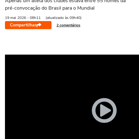
Apenas um atleta dos clubes estava entre 55 nomes da
pré-convocação do Brasil para o Mundial
19 mai
2026
- 08h11
(atualizado às 09h40)
Compartilhar
2 comentários