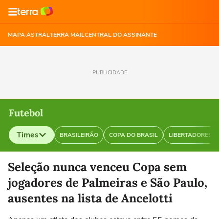
MAPA ASTRAL
TERRA MAIL
CENTRAL DO ASSINANTE
PUBLICIDADE
Futebol
Times
BRASILEIRÃO
COPA DO BRASIL
LIBERTADORES
Selecione o time para ver as notícias
Seleção nunca venceu Copa sem
jogadores de Palmeiras e São Paulo,
ausentes na lista de Ancelotti