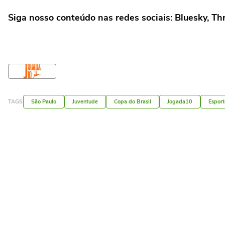
Siga nosso conteúdo nas redes sociais: Bluesky, T
TAGS
São Paulo
Juventude
Copa do Brasil
Jogada10
Esport