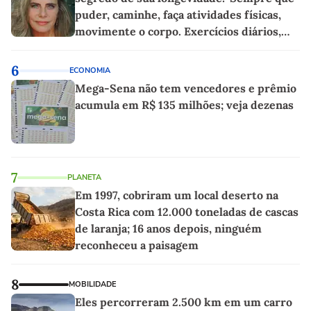
puder, caminhe, faça atividades físicas,
movimente o corpo. Exercícios diários,
mesmo pequenos, são libertadores'
6
ECONOMIA
Mega-Sena não tem vencedores e prêmio
acumula em R$ 135 milhões; veja dezenas
7
PLANETA
Em 1997, cobriram um local deserto na
Costa Rica com 12.000 toneladas de cascas
de laranja; 16 anos depois, ninguém
reconheceu a paisagem
8
MOBILIDADE
Eles percorreram 2.500 km em um carro