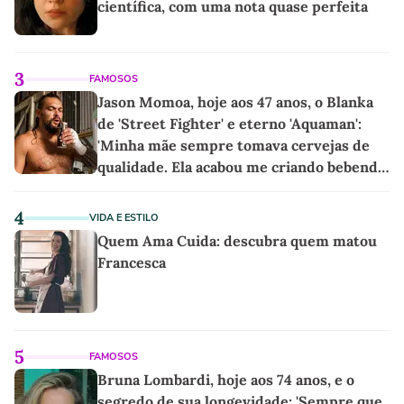
científica, com uma nota quase perfeita
3
FAMOSOS
Jason Momoa, hoje aos 47 anos, o Blanka
de 'Street Fighter' e eterno 'Aquaman':
'Minha mãe sempre tomava cervejas de
qualidade. Ela acabou me criando bebendo
as melhores'
4
VIDA E ESTILO
Quem Ama Cuida: descubra quem matou
Francesca
5
FAMOSOS
Bruna Lombardi, hoje aos 74 anos, e o
segredo de sua longevidade: 'Sempre que