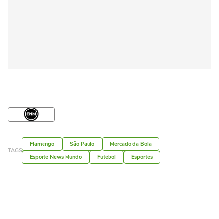
Flamengo
São Paulo
Mercado da Bola
TAGS
Esporte News Mundo
Futebol
Esportes