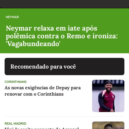
NEYMAR
Neymar relaxa em iate após
polêmica contra o Remo e ironiza:
'Vagabundeando'
Recomendado para você
CORINTHIANS
As novas exigências de Depay para
renovar com o Corinthians
REAL MADRID