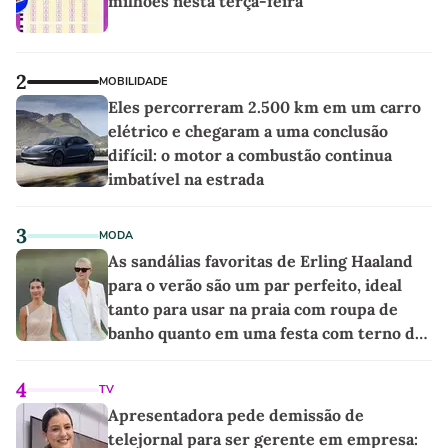
milhões nesta terça-feira
2
MOBILIDADE
Eles percorreram 2.500 km em um carro
elétrico e chegaram a uma conclusão
difícil: o motor a combustão continua
imbatível na estrada
3
MODA
As sandálias favoritas de Erling Haaland
para o verão são um par perfeito, ideal
tanto para usar na praia com roupa de
banho quanto em uma festa com terno de
linho
4
TV
Apresentadora pede demissão de
telejornal para ser gerente em empresa: