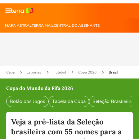
MAPA ASTRAL
TERRA MAIL
CENTRAL DO ASSINANTE
Capa
Esportes
Futebol
Copa 2026
Brasil
Copa do Mundo da Fifa 2026
Bolão dos Jogos
Tabela da Copa
Seleção Brasileira
Veja a pré-lista da Seleção
brasileira com 55 nomes para a