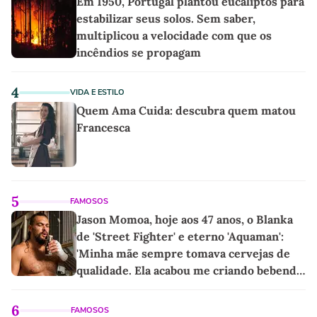
Em 1950, Portugal plantou eucaliptos para
estabilizar seus solos. Sem saber,
multiplicou a velocidade com que os
incêndios se propagam
4
VIDA E ESTILO
Quem Ama Cuida: descubra quem matou
Francesca
5
FAMOSOS
Jason Momoa, hoje aos 47 anos, o Blanka
de 'Street Fighter' e eterno 'Aquaman':
'Minha mãe sempre tomava cervejas de
qualidade. Ela acabou me criando bebendo
as melhores'
6
FAMOSOS