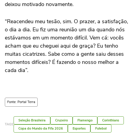
deixou motivado novamente.
“Reacendeu meu tesão, sim. O prazer, a satisfação,
o dia a dia. Eu fiz uma reunião um dia quando nós
estávamos em um momento difícil. Vem cá: vocês
acham que eu cheguei aqui de graça? Eu tenho
muitas cicatrizes. Sabe como a gente saiu desses
momentos difíceis? É fazendo o nosso melhor a
cada dia”.
Fonte: Portal Terra
Seleção Brasileira
Cruzeiro
Flamengo
Corinthians
TAGS
Copa do Mundo da Fifa 2026
Esportes
Futebol