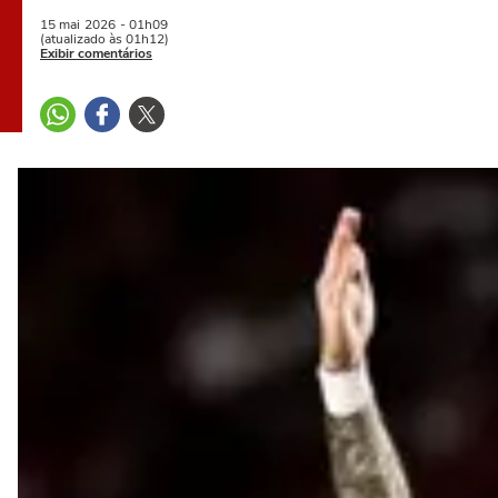
15 mai
2026
- 01h09
(atualizado às 01h12)
Exibir comentários