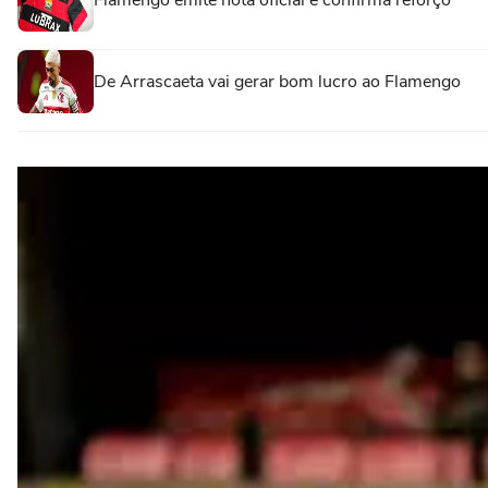
Flamengo emite nota oficial e confirma reforço
De Arrascaeta vai gerar bom lucro ao Flamengo