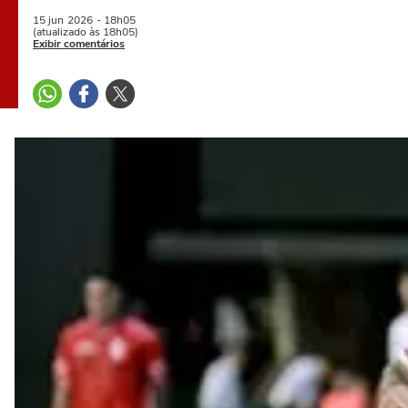
15 jun
2026
- 18h05
(atualizado às 18h05)
Exibir comentários