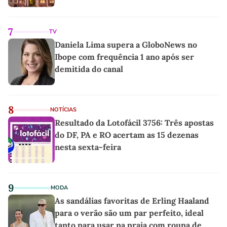
7
TV
Daniela Lima supera a GloboNews no
Ibope com frequência 1 ano após ser
demitida do canal
8
NOTÍCIAS
Resultado da Lotofácil 3756: Três apostas
do DF, PA e RO acertam as 15 dezenas
nesta sexta-feira
9
MODA
As sandálias favoritas de Erling Haaland
para o verão são um par perfeito, ideal
tanto para usar na praia com roupa de