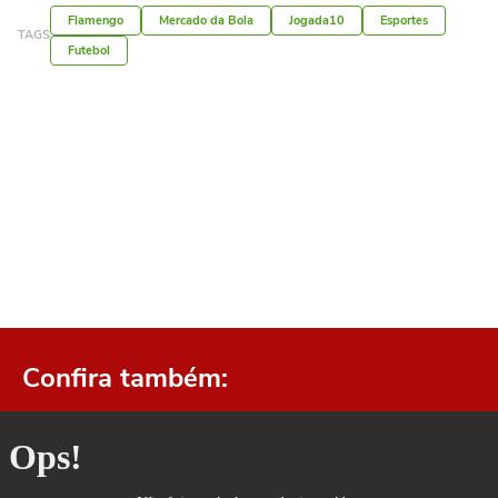
Flamengo
Mercado da Bola
Jogada10
Esportes
TAGS
Futebol
Confira também: