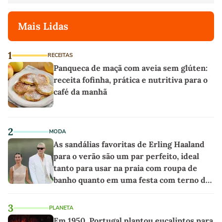
Mais Lidas
1
RECEITAS
Panqueca de maçã com aveia sem glúten:
receita fofinha, prática e nutritiva para o
café da manhã
2
MODA
As sandálias favoritas de Erling Haaland
para o verão são um par perfeito, ideal
tanto para usar na praia com roupa de
banho quanto em uma festa com terno de
linho
3
PLANETA
Em 1950, Portugal plantou eucaliptos para