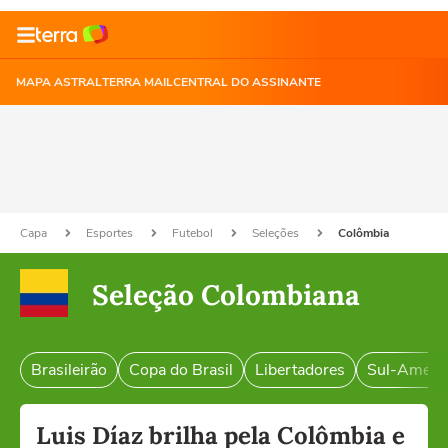
MAPA ASTRAL
TERRA MAIL
CENTRAL DO ASSINANTE
Capa
Esportes
Futebol
Seleções
Colômbia
Seleção Colombiana
Brasileirão
Copa do Brasil
Libertadores
Sul-Ameri
Luis Díaz brilha pela Colômbia e