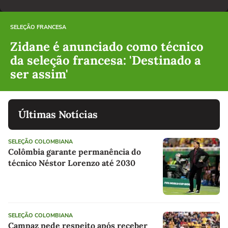
SELEÇÃO FRANCESA
Zidane é anunciado como técnico
da seleção francesa: 'Destinado a
ser assim'
Últimas Notícias
SELEÇÃO COLOMBIANA
Colômbia garante permanência do
técnico Néstor Lorenzo até 2030
SELEÇÃO COLOMBIANA
Campaz pede respeito após receber