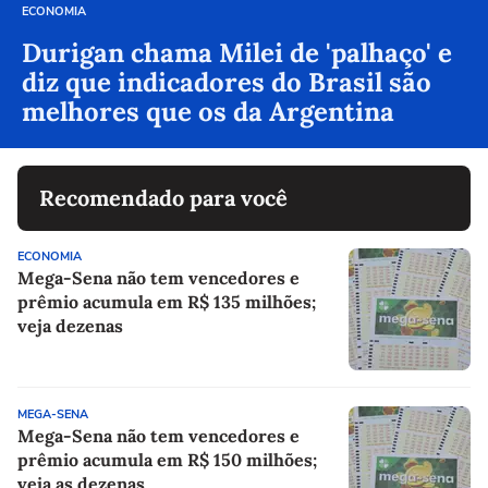
ECONOMIA
Durigan chama Milei de 'palhaço' e
diz que indicadores do Brasil são
melhores que os da Argentina
Recomendado para você
ECONOMIA
Mega-Sena não tem vencedores e
prêmio acumula em R$ 135 milhões;
veja dezenas
MEGA-SENA
Mega-Sena não tem vencedores e
prêmio acumula em R$ 150 milhões;
veja as dezenas