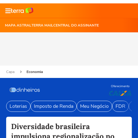
MAPA ASTRAL
TERRA MAIL
CENTRAL DO ASSINANTE
Capa
Economia
Oferecimento
Loterias
Imposto de Renda
Meu Negócio
FDR
Li
Diversidade brasileira
impulsiona regionalização no