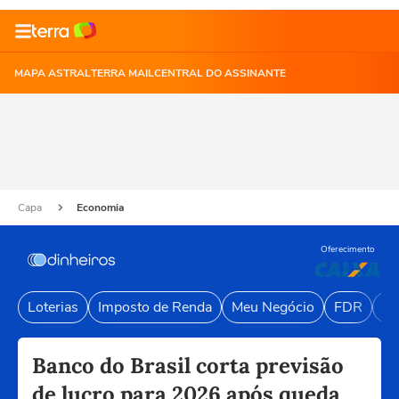
MAPA ASTRAL
TERRA MAIL
CENTRAL DO ASSINANTE
Capa
Economia
Oferecimento
Loterias
Imposto de Renda
Meu Negócio
FDR
Li
Banco do Brasil corta previsão
de lucro para 2026 após queda