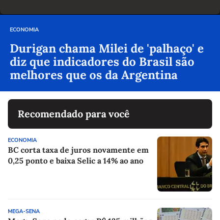
ECONOMIA
Durigan chama Milei de 'palhaço' e
diz que indicadores do Brasil são
melhores que os da Argentina
Recomendado para você
ECONOMIA
BC corta taxa de juros novamente em
0,25 ponto e baixa Selic a 14% ao ano
MEGA-SENA