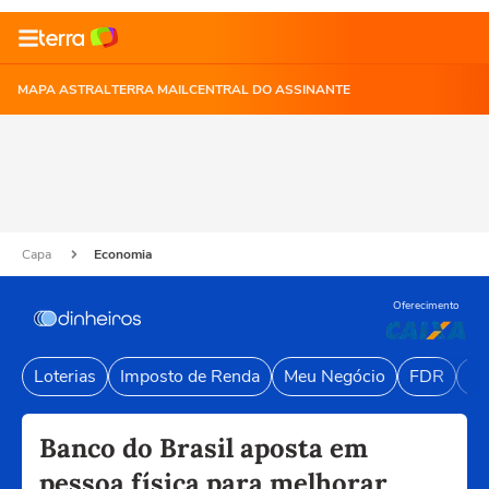
MAPA ASTRAL
TERRA MAIL
CENTRAL DO ASSINANTE
Capa
Economia
Oferecimento
Loterias
Imposto de Renda
Meu Negócio
FDR
Li
Banco do Brasil aposta em
pessoa física para melhorar